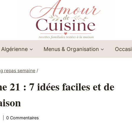
 Algérienne
Menus & Organisation
Occas
ng repas semaine
/
 21 : 7 idées faciles et de
aison
6
0 Commentaires