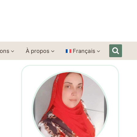
ions
À propos
Français