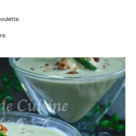
boulette.
re.