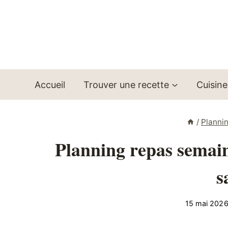
Aller
au
contenu
Accueil
Trouver une recette
Cuisine
/
Planni
Planning repas semaine
s
15 mai 202