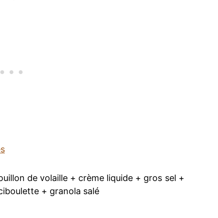
es
illon de volaille + crème liquide + gros sel +
ciboulette + granola salé