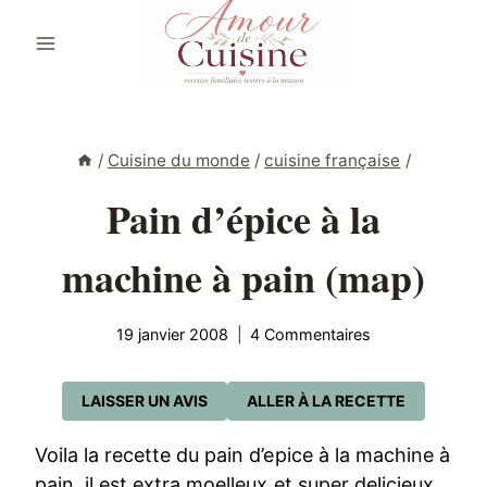
Aller
au
contenu
/
Cuisine du monde
/
cuisine française
/
Pain d’épice à la
machine à pain (map)
19 janvier 2008
4 Commentaires
LAISSER UN AVIS
ALLER À LA RECETTE
Voila la recette du pain d’epice à la machine à
pain, il est extra moelleux et super delicieux.