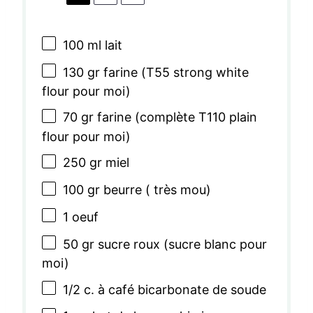
100
ml lait
130
gr farine (T
55
strong white
flour pour moi)
70
gr farine (complète T
110
plain
flour pour moi)
250
gr miel
100
gr beurre ( très mou)
1
oeuf
50
gr sucre roux (sucre blanc pour
moi)
1/2
c. à café bicarbonate de soude