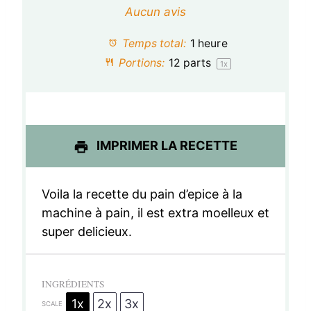
é
é
é
é
é
Aucun avis
t
t
t
t
t
Temps total:
1 heure
o
o
o
o
o
Portions:
12
parts
1
x
i
i
i
i
i
l
l
l
l
l
e
e
e
e
e
IMPRIMER LA RECETTE
s
s
s
s
Voila la recette du pain d’epice à la
machine à pain, il est extra moelleux et
super delicieux.
INGRÉDIENTS
1x
2x
3x
SCALE