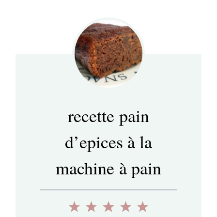
recette pain
d’epices à la
machine à pain
1
2
3
4
5