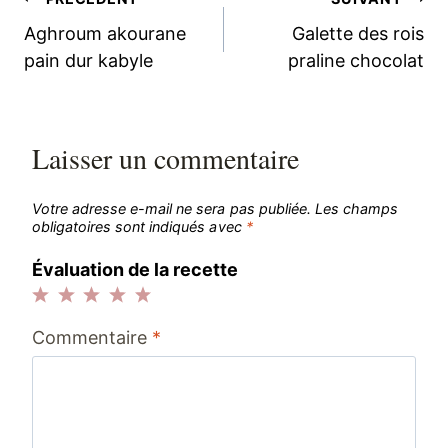
Navigation
Aghroum akourane
Galette des rois
de
pain dur kabyle
praline chocolat
l’article
Laisser un commentaire
Votre adresse e-mail ne sera pas publiée.
Les champs
obligatoires sont indiqués avec
*
Évaluation de la recette
1
2
3
4
5
Commentaire
*
étoile
étoiles
étoiles
étoiles
étoiles