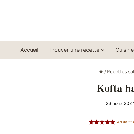
Aller
au
contenu
Accueil
Trouver une recette
Cuisine
/
Recettes sa
Kofta h
23 mars 202
4.9
de
22
a