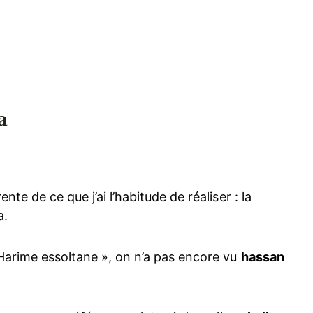
a
nte de ce que j’ai l’habitude de réaliser : la
a.
 Harime essoltane », on n’a pas encore vu
hassan