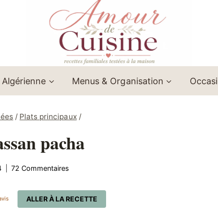
 Algérienne
Menus & Organisation
Occas
lées
/
Plats principaux
/
assan pacha
4
72 Commentaires
ALLER À LA RECETTE
vis