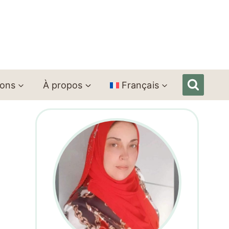
ions
À propos
Français