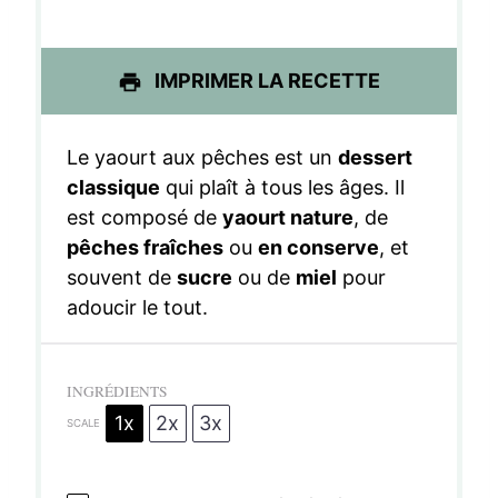
l
l
l
l
l
e
e
e
e
e
IMPRIMER LA RECETTE
s
s
s
s
Le yaourt aux pêches est un
dessert
classique
qui plaît à tous les âges. Il
est composé de
yaourt nature
, de
pêches fraîches
ou
en conserve
, et
souvent de
sucre
ou de
miel
pour
adoucir le tout.
INGRÉDIENTS
1x
2x
3x
SCALE