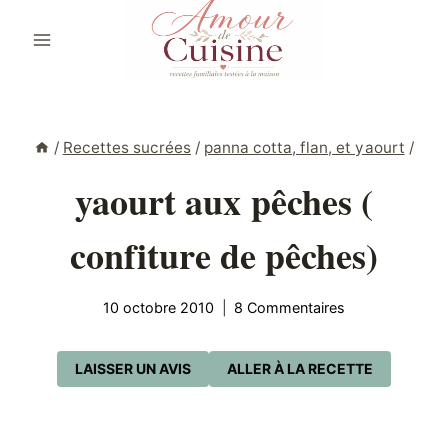
Aller
au
contenu
/
Recettes sucrées
/
panna cotta, flan, et yaourt
/
yaourt aux pêches (
confiture de pêches)
10 octobre 2010
8 Commentaires
LAISSER UN AVIS
ALLER À LA RECETTE