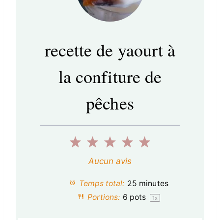
recette de yaourt à
la confiture de
pêches
1
2
3
4
5
é
é
é
é
é
Aucun avis
t
t
t
t
t
Temps total:
25 minutes
o
o
o
o
o
Portions:
6
pots
1
x
i
i
i
i
i