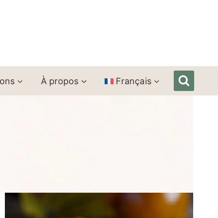
ions
À propos
Français