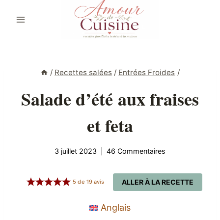
Aller
au
contenu
/
Recettes salées
/
Entrées Froides
/
Salade d’été aux fraises
et feta
3 juillet 2023
46 Commentaires
ALLER À LA RECETTE
5
de
19
avis
Anglais