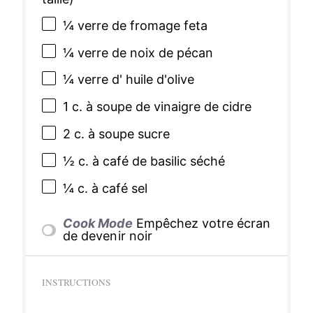
¼
verre de fromage feta
¼
verre de noix de pécan
¼
verre d' huile d'olive
1
c. à soupe de vinaigre de cidre
2
c. à soupe sucre
½
c. à café de basilic séché
¼
c. à café sel
Cook Mode
Empêchez votre écran
de devenir noir
INSTRUCTIONS