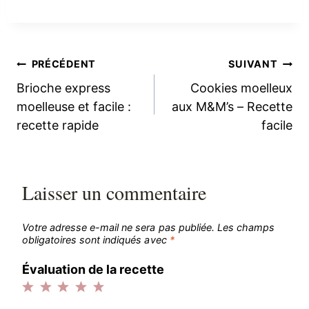
Navigation
PRÉCÉDENT
SUIVANT
Brioche express
Cookies moelleux
de
moelleuse et facile :
aux M&M’s – Recette
recette rapide
facile
l’article
Laisser un commentaire
Votre adresse e-mail ne sera pas publiée.
Les champs
obligatoires sont indiqués avec
*
Évaluation de la recette
1
2
3
4
5