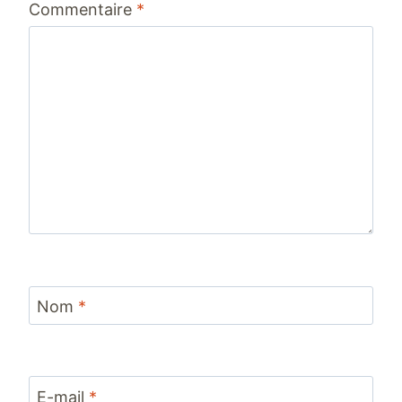
Commentaire
*
étoile
étoiles
étoiles
étoiles
étoiles
Nom
*
E-mail
*