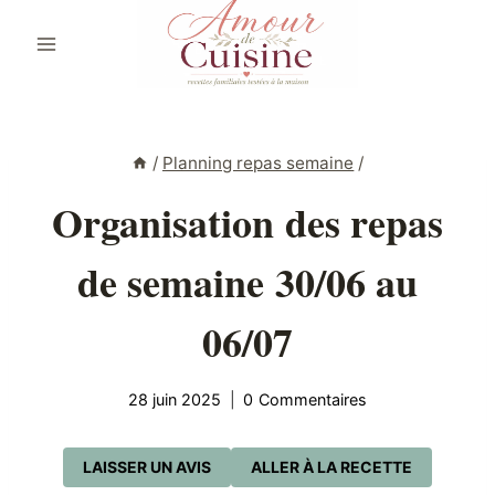
Aller
au
contenu
/
Planning repas semaine
/
Organisation des repas
de semaine 30/06 au
06/07
28 juin 2025
0 Commentaires
LAISSER UN AVIS
ALLER À LA RECETTE