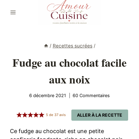
Aller
au
contenu
/
Recettes sucrées
/
Fudge au chocolat facile
aux noix
6 décembre 2021
60 Commentaires
ALLER À LA RECETTE
5
de
37
avis
Ce fudge au chocolat est une petite