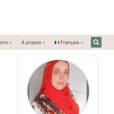
ions
À propos
Français