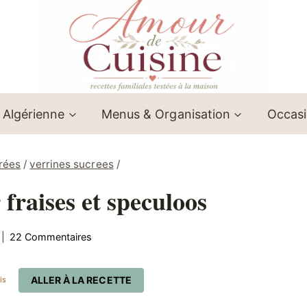
 Algérienne
Menus & Organisation
Occas
rées
/
verrines sucrees
/
 fraises et speculoos
22 Commentaires
ALLER À LA RECETTE
is