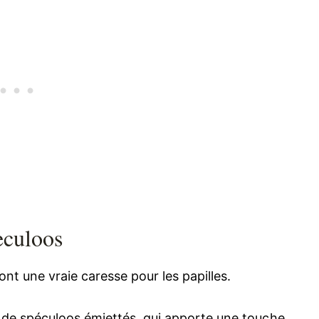
eculoos
ont une vraie caresse pour les papilles.
de spéculoos émiettés, qui apporte une touche