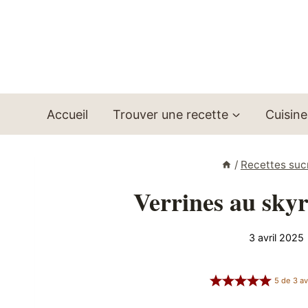
Aller
au
contenu
Accueil
Trouver une recette
Cuisine
/
Recettes suc
Verrines au skyr
3 avril 2025
5
de
3
av