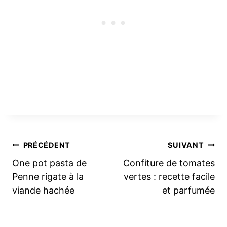
Navigation
PRÉCÉDENT
SUIVANT
One pot pasta de
Confiture de tomates
de
Penne rigate à la
vertes : recette facile
viande hachée
et parfumée
l’article