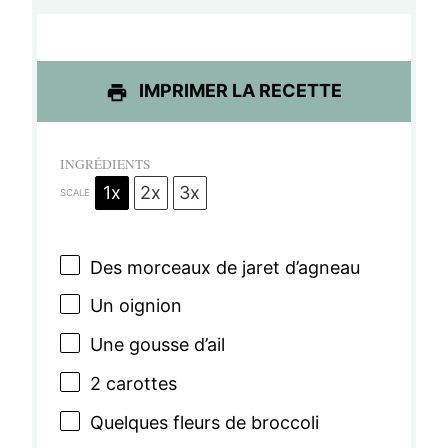
l
l
l
l
l
e
e
e
e
e
s
s
s
s
IMPRIMER LA RECETTE
INGRÉDIENTS
1x
2x
3x
SCALE
Des morceaux de jaret d’agneau
Un oignion
Une gousse d’ail
2
carottes
Quelques fleurs de broccoli