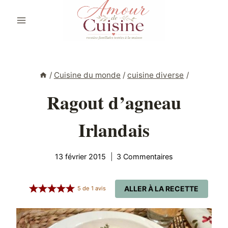
Aller
au
contenu
/
Cuisine du monde
/
cuisine diverse
/
Ragout d’agneau
Irlandais
13 février 2015
3 Commentaires
ALLER À LA RECETTE
5
de
1
avis