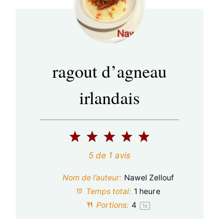
ragout d’agneau
irlandais
1
2
3
4
5
é
é
é
é
é
5
de
1
avis
t
t
t
t
t
Nom de l’auteur:
Nawel Zellouf
o
o
o
o
o
Temps total:
1 heure
Portions:
4
1
x
i
i
i
i
i