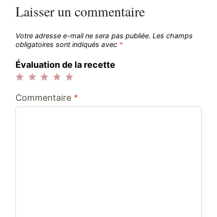
Laisser un commentaire
Votre adresse e-mail ne sera pas publiée.
Les champs
obligatoires sont indiqués avec
*
Évaluation de la recette
1
2
3
4
5
Commentaire
*
étoile
étoiles
étoiles
étoiles
étoiles