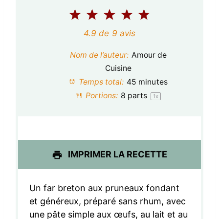
1
2
3
4
5
é
é
é
é
é
4.9
de
9
avis
t
t
t
t
t
Nom de l’auteur:
Amour de
o
o
o
o
o
Cuisine
Temps total:
45 minutes
i
i
i
i
i
Portions:
8
parts
1
x
l
l
l
l
l
e
e
e
e
e
s
s
s
s
IMPRIMER LA RECETTE
Un far breton aux pruneaux fondant
et généreux, préparé sans rhum, avec
une pâte simple aux œufs, au lait et au