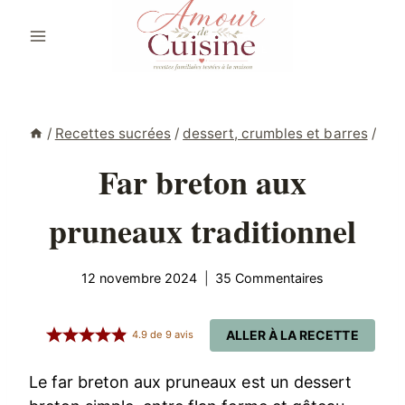
Aller
au
contenu
/
Recettes sucrées
/
dessert, crumbles et barres
/
Far breton aux
pruneaux traditionnel
12 novembre 2024
35 Commentaires
ALLER À LA RECETTE
4.9
de
9
avis
Le far breton aux pruneaux est un dessert