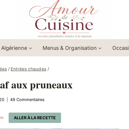
 Algérienne
Menus & Organisation
Occas
lées
/
Entrées chaudes
/
ilaf aux pruneaux
20
49 Commentaires
ALLER À LA RECETTE
is