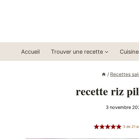
Aller
au
contenu
Accueil
Trouver une recette
Cuisine
/
Recettes sa
recette riz p
3 novembre 20
5
de
21
av