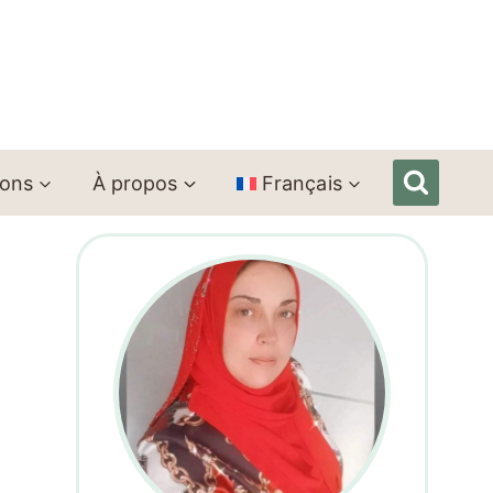
ions
À propos
Français