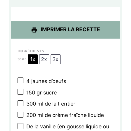
l
l
l
l
l
e
e
e
e
e
s
s
s
s
IMPRIMER LA RECETTE
INGRÉDIENTS
1x
2x
3x
SCALE
4
jaunes d’oeufs
150
gr sucre
300
ml de lait entier
200
ml de crème fraîche liquide
De la vanille (en gousse liquide ou