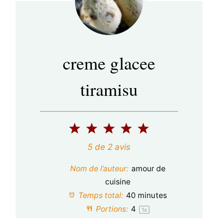
creme glacee
tiramisu
1
2
3
4
5
é
é
é
é
é
5
de
2
avis
t
t
t
t
t
Nom de l’auteur:
amour de
o
o
o
o
o
cuisine
Temps total:
40 minutes
i
i
i
i
i
Portions:
4
1
x