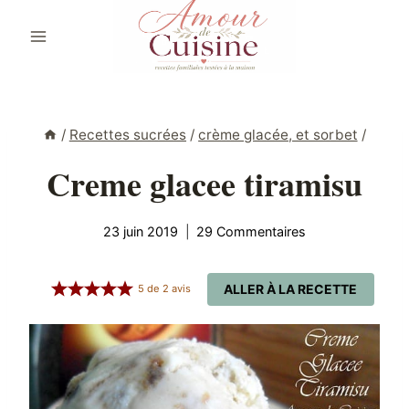
Aller
au
contenu
/
Recettes sucrées
/
crème glacée, et sorbet
/
Creme glacee tiramisu
23 juin 2019
29 Commentaires
ALLER À LA RECETTE
5
de
2
avis