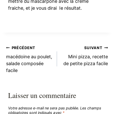
mettre du mascarpone avec la crème
fraiche, et je vous dirai le résultat.
Navigation
PRÉCÉDENT
SUIVANT
macédoine au poulet,
Mini pizza, recette
de
salade composée
de petite pizza facile
facile
l’article
Laisser un commentaire
Votre adresse e-mail ne sera pas publiée.
Les champs
obligatoires sont indiqués avec
*