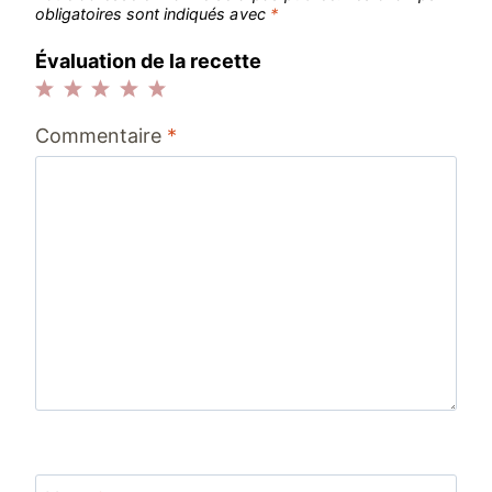
obligatoires sont indiqués avec
*
Évaluation de la recette
1
2
3
4
5
Commentaire
*
étoile
étoiles
étoiles
étoiles
étoiles