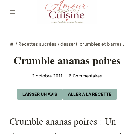
Aller
au
contenu
/
Recettes sucrées
/
dessert, crumbles et barres
/
Crumble ananas poires
2 octobre 2011
6 Commentaires
LAISSER UN AVIS
ALLER À LA RECETTE
Crumble ananas poires : Un