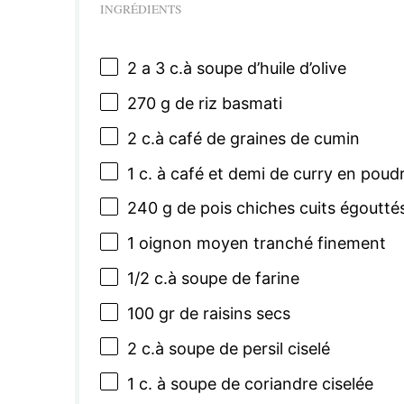
INGRÉDIENTS
2
a 3 c.à soupe d’huile d’olive
270 g
de riz basmati
2
c.à café de graines de cumin
1
c. à café et demi de curry en poud
240 g
de pois chiches cuits égoutté
1
oignon moyen tranché finement
1/2
c.à soupe de farine
100
gr de raisins secs
2
c.à soupe de persil ciselé
1
c. à soupe de coriandre ciselée