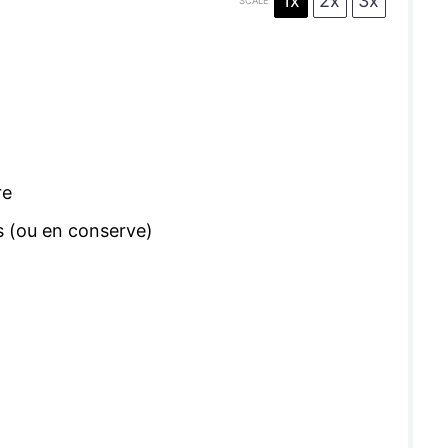
1x
2x
3x
SCALE
re
s (ou en conserve)