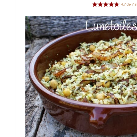
4.7
de
7
a