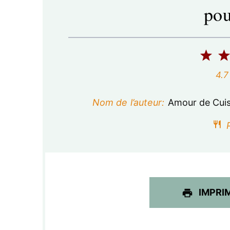
pou
1
é
4.7
t
Nom de l’auteur:
Amour de Cuis
o
P
i
l
e
IMPRI