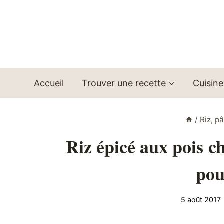
Aller
au
contenu
Accueil
Trouver une recette
Cuisine
/
Riz, p
Riz épicé aux pois 
pou
5 août 2017