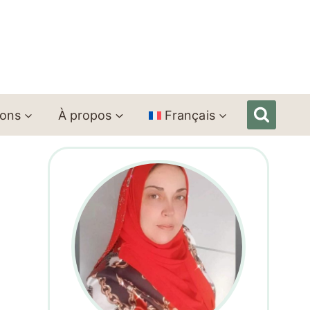
ions
À propos
Français