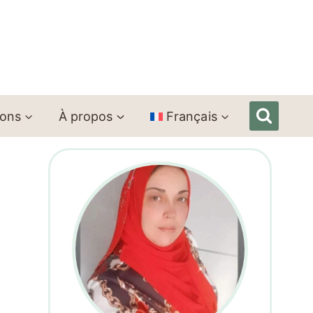
ions
À propos
Français