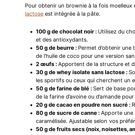
Pour obtenir un brownie à la fois moelleux 
lactose
est intégrée à la pâte.
100 g de chocolat noir :
Utilisez du ch
et des antioxydants.
50 g de beurre :
Permet d’obtenir une 
de l’huile de coco pour une version san
2 œufs :
Apportent de la structure et d
30 g de whey isolate sans lactose :
So
les sportifs ou ceux qui cherchent un 
50 g de farine de blé :
Sert de base po
de la farine d’avoine ou d’amande pour
20 g de cacao en poudre non sucré :
R
80 g de sucre de canne :
Apporte une 
caramélisée. Ajustable selon vos préfé
50 g de fruits secs (noix, noisettes, a