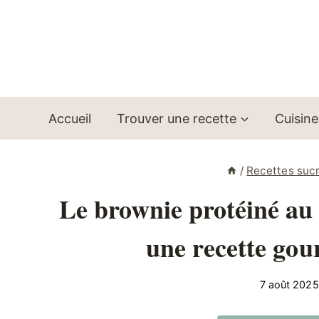
Aller
au
contenu
Accueil
Trouver une recette
Cuisine
/
Recettes suc
Le brownie protéiné au c
une recette gou
7 août 2025