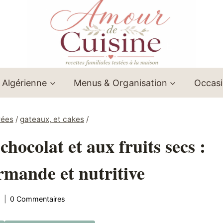
 Algérienne
Menus & Organisation
Occas
rées
/
gateaux, et cakes
/
hocolat et aux fruits secs :
rmande et nutritive
0 Commentaires