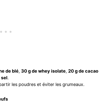
ne de blé
,
30 g de whey isolate
,
20 g de cacao
 sel
.
rtir les poudres et éviter les grumeaux.
œufs