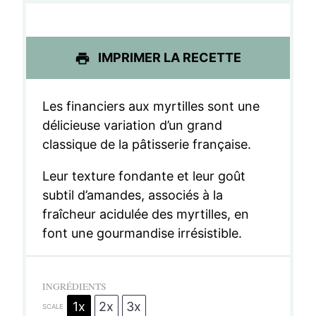
i
i
i
i
i
l
l
l
l
l
e
e
e
e
e
IMPRIMER LA RECETTE
s
s
s
s
Les financiers aux myrtilles sont une
délicieuse variation d’un grand
classique de la pâtisserie française.
Leur texture fondante et leur goût
subtil d’amandes, associés à la
fraîcheur acidulée des myrtilles, en
font une gourmandise irrésistible.
INGRÉDIENTS
1x
2x
3x
SCALE