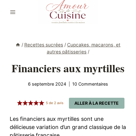
Aller
au
contenu
/
Recettes sucrées
/
Cupcakes, macarons, et
autres pâtisseries
/
Financiers aux myrtilles
6 septembre 2024
10 Commentaires
ALLER À LA RECETTE
5
de
2
avis
Les financiers aux myrtilles sont une
délicieuse variation d’un grand classique de la
pâtisserie française.