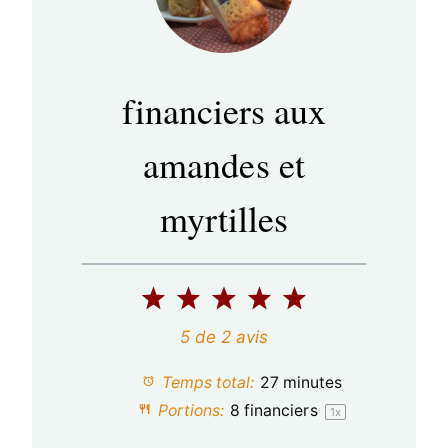
financiers aux
amandes et
myrtilles
1
2
3
4
5
é
é
é
é
é
5
de
2
avis
t
t
t
t
t
Temps total:
27 minutes
o
o
o
o
o
Portions:
8
financiers
1
x