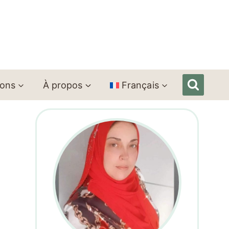
ions
À propos
Français