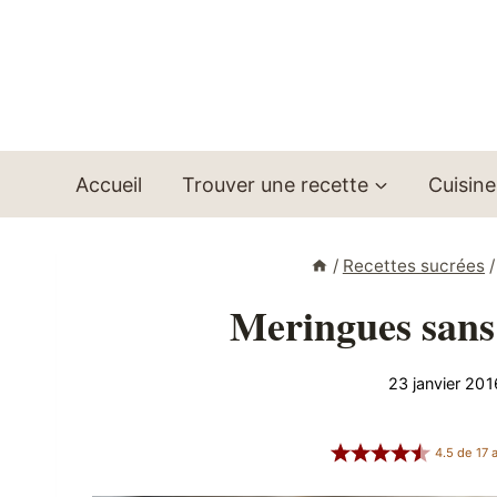
Aller
au
contenu
Accueil
Trouver une recette
Cuisine
/
Recettes sucrées
/
Meringues sans 
23 janvier 201
4.5
de
17
a