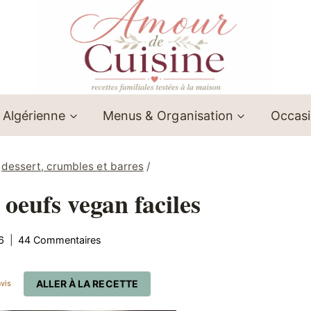
 Algérienne
Menus & Organisation
Occas
dessert, crumbles et barres
/
oeufs vegan faciles
6
44 Commentaires
ALLER À LA RECETTE
vis