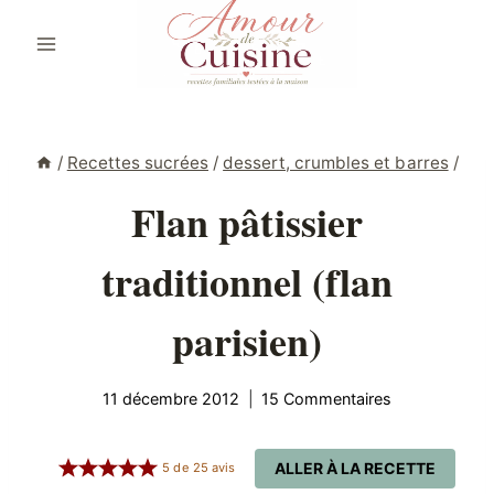
Aller
au
contenu
/
Recettes sucrées
/
dessert, crumbles et barres
/
Flan pâtissier
traditionnel (flan
parisien)
11 décembre 2012
15 Commentaires
ALLER À LA RECETTE
5
de
25
avis