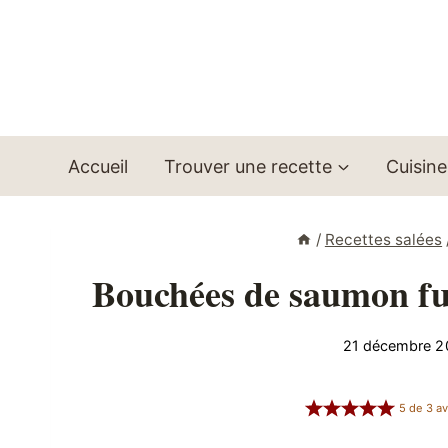
Aller
au
contenu
Accueil
Trouver une recette
Cuisine
/
Recettes salées
Bouchées de saumon fu
21 décembre 2
5
de
3
av