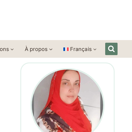
ions
À propos
Français