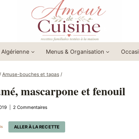
 Algérienne
Menus & Organisation
Occas
/
Amuse-bouches et tapas
/
mé, mascarpone et fenouil
019
2 Commentaires
ALLER À LA RECETTE
is