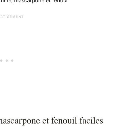
umé, mascarpone et fenouil
scarpone et fenouil faciles