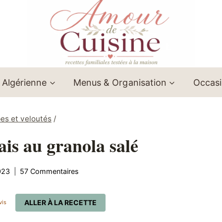
 Algérienne
Menus & Organisation
Occas
es et veloutés
/
ais au granola salé
023
57 Commentaires
ALLER À LA RECETTE
vis