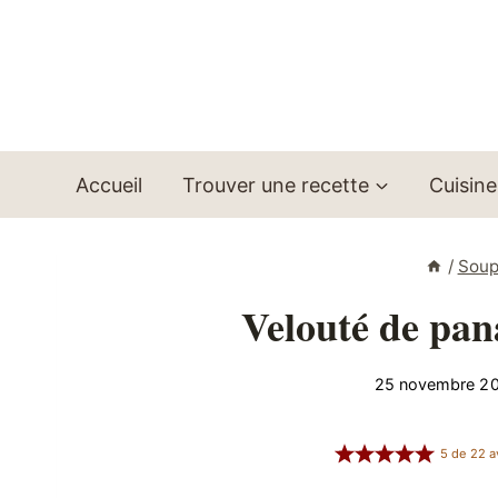
Aller
au
contenu
Accueil
Trouver une recette
Cuisine
/
Soup
Velouté de pan
25 novembre 2
5
de
22
a