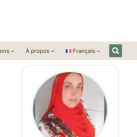
ions
À propos
Français