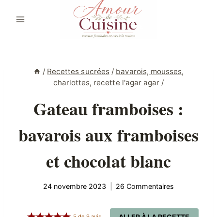
Aller
au
contenu
/
Recettes sucrées
/
bavarois, mousses,
charlottes, recette l'agar agar
/
Gateau framboises :
bavarois aux framboises
et chocolat blanc
24 novembre 2023
26 Commentaires
ALLER À LA RECETTE
5
de
9
avis