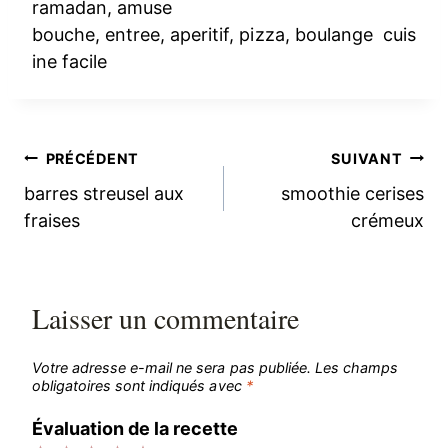
ramadan, amuse
bouche, entree, aperitif, pizza, boulange cuis
ine facile
Navigation
PRÉCÉDENT
SUIVANT
barres streusel aux
smoothie cerises
de
fraises
crémeux
l’article
Laisser un commentaire
Votre adresse e-mail ne sera pas publiée.
Les champs
obligatoires sont indiqués avec
*
Évaluation de la recette