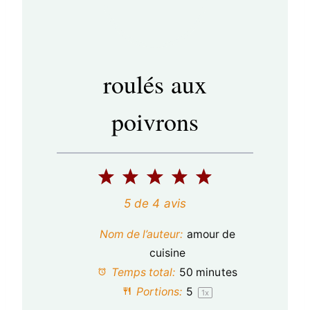
roulés aux
poivrons
1
2
3
4
5
é
é
é
é
é
5
de
4
avis
t
t
t
t
t
Nom de l’auteur:
amour de
o
o
o
o
o
cuisine
Temps total:
50 minutes
i
i
i
i
i
Portions:
5
1
x
l
l
l
l
l