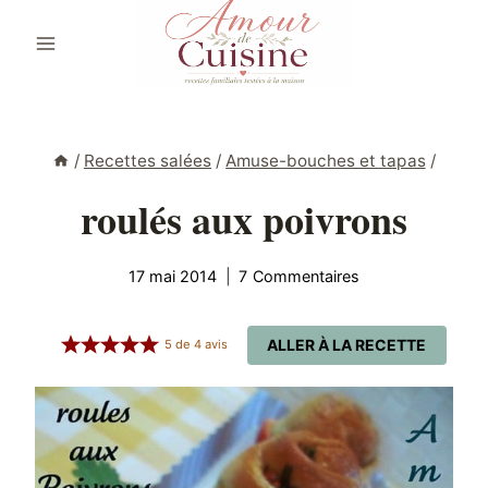
Aller
au
contenu
/
Recettes salées
/
Amuse-bouches et tapas
/
roulés aux poivrons
17 mai 2014
7 Commentaires
ALLER À LA RECETTE
5
de
4
avis