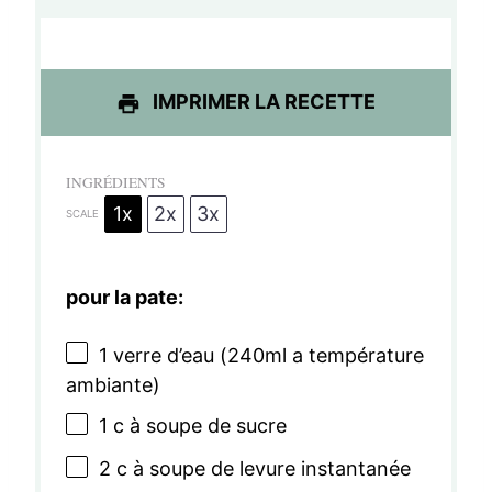
e
e
e
e
e
s
s
s
s
IMPRIMER LA RECETTE
INGRÉDIENTS
1x
2x
3x
SCALE
pour la pate:
1
verre d’eau (240ml a température
ambiante)
1
c à soupe de sucre
2
c à soupe de levure instantanée