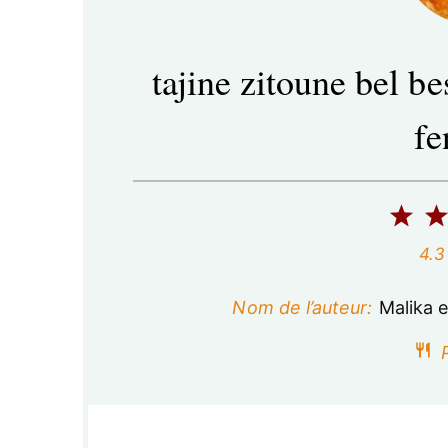
tajine zitoune bel be
fe
1
é
4.3
t
Nom de l’auteur:
Malika e
o
P
i
l
e