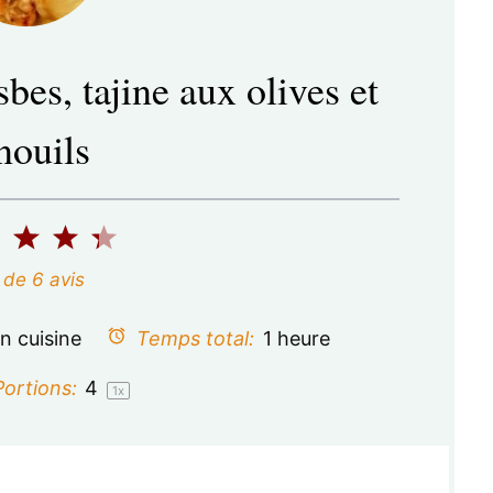
sbes, tajine aux olives et
nouils
2
3
4
5
é
é
é
é
de
6
avis
t
t
t
t
n cuisine
Temps total:
1 heure
o
o
o
o
ortions:
4
1
x
i
i
i
i
l
l
l
l
e
e
e
e