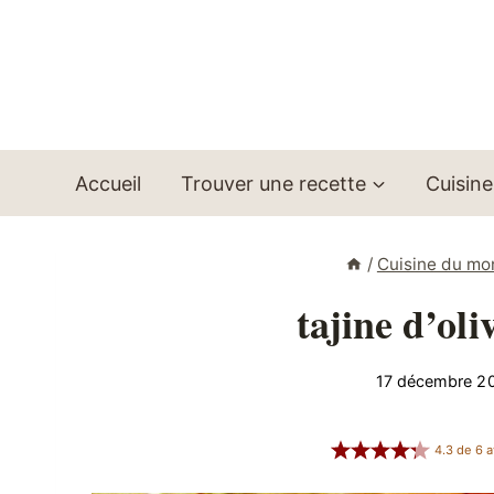
Aller
au
contenu
Accueil
Trouver une recette
Cuisine
/
Cuisine du m
tajine d’oli
17 décembre 2
4.3
de
6
a