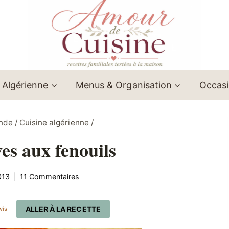
 Algérienne
Menus & Organisation
Occas
onde
/
Cuisine algérienne
/
ves aux fenouils
013
11 Commentaires
ALLER À LA RECETTE
vis