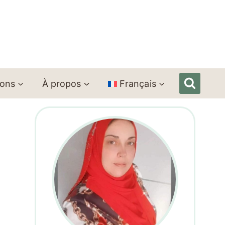
ions
À propos
Français