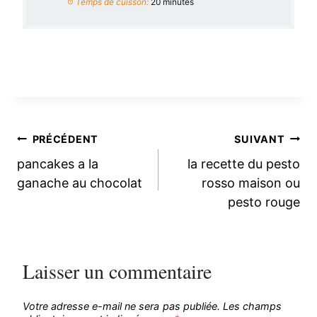
Temps de cuisson:
20 minutes
Navigation
PRÉCÉDENT
SUIVANT
pancakes a la
la recette du pesto
de
ganache au chocolat
rosso maison ou
pesto rouge
l’article
Laisser un commentaire
Votre adresse e-mail ne sera pas publiée.
Les champs