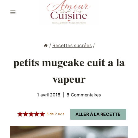
Aller
au
contenu
/
Recettes sucrées
/
petits mugcake cuit a la
vapeur
1 avril 2018
8 Commentaires
ALLER À LA RECETTE
5
de
2
avis