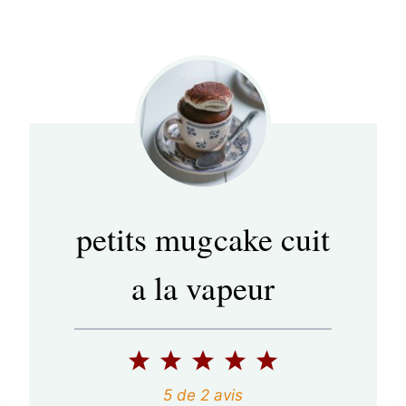
petits mugcake cuit
a la vapeur
1
2
3
4
5
é
é
é
é
é
5
de
2
avis