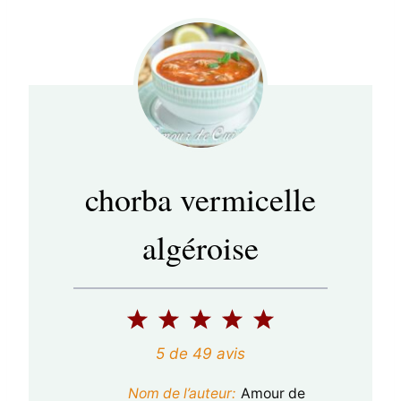
chorba vermicelle
algéroise
1
2
3
4
5
é
é
é
é
é
5
de
49
avis
t
t
t
t
t
Nom de l’auteur:
Amour de