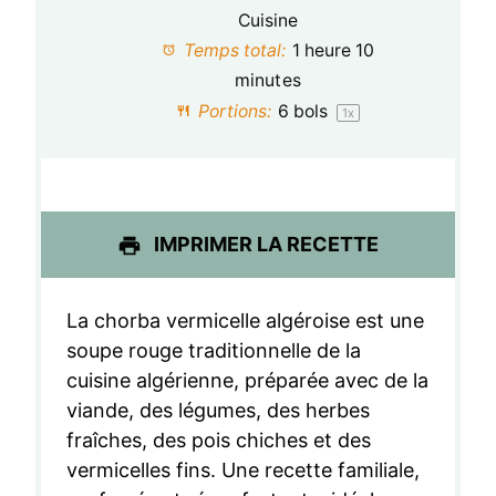
o
o
o
o
o
Cuisine
Temps total:
1 heure 10
i
i
i
i
i
minutes
l
l
l
l
l
Portions:
6
bols
1
x
e
e
e
e
e
s
s
s
s
IMPRIMER LA RECETTE
La chorba vermicelle algéroise est une
soupe rouge traditionnelle de la
cuisine algérienne, préparée avec de la
viande, des légumes, des herbes
fraîches, des pois chiches et des
vermicelles fins. Une recette familiale,