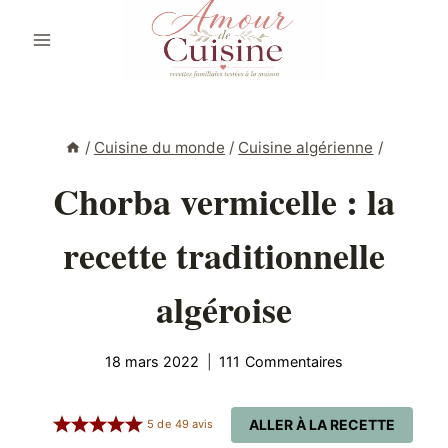
Aller
au
contenu
/
Cuisine du monde
/
Cuisine algérienne
/
Chorba vermicelle : la
recette traditionnelle
algéroise
18 mars 2022
111 Commentaires
ALLER À LA RECETTE
5
de
49
avis