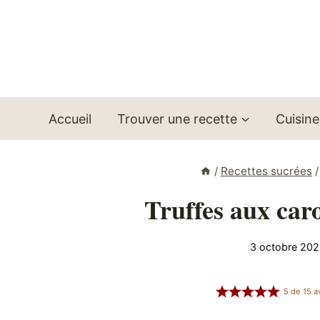
Aller
au
contenu
Accueil
Trouver une recette
Cuisine
/
Recettes sucrées
/
Truffes aux caro
3 octobre 20
5
de
15
av