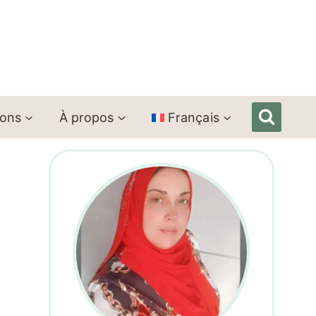
ions
À propos
Français