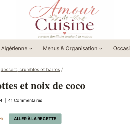
 Algérienne
Menus & Organisation
Occas
dessert, crumbles et barres
/
ttes et noix de coco
24
41 Commentaires
ALLER À LA RECETTE
is