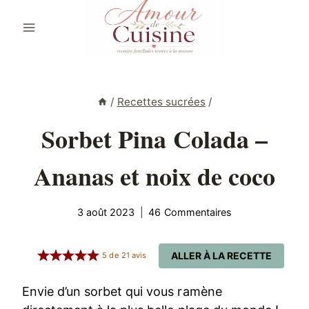
Aller
au
contenu
/
Recettes sucrées
/
Sorbet Pina Colada –
Ananas et noix de coco
3 août 2023
46 Commentaires
ALLER À LA RECETTE
5
de
21
avis
Envie d’un sorbet qui vous ramène