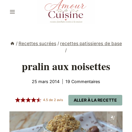
Aller
au
contenu
/
Recettes sucrées
/
recettes patissieres de base
/
pralin aux noisettes
25 mars 2014
19 Commentaires
ALLER À LA RECETTE
4.5
de
2
avis