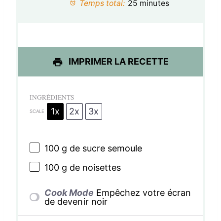
Temps total:
25 minutes
i
i
i
i
i
l
l
l
l
l
e
e
e
e
e
IMPRIMER LA RECETTE
s
s
s
s
INGRÉDIENTS
1x
2x
3x
SCALE
100 g
de sucre semoule
100 g
de noisettes
Cook Mode
Empêchez votre écran
de devenir noir