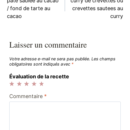
pate sablee au cacao
curry de crevettes ou
de
/ fond de tarte au
crevettes sautees au
cacao
curry
l’article
Laisser un commentaire
Votre adresse e-mail ne sera pas publiée.
Les champs
obligatoires sont indiqués avec
*
Évaluation de la recette
1
2
3
4
5
Commentaire
*
étoile
étoiles
étoiles
étoiles
étoiles