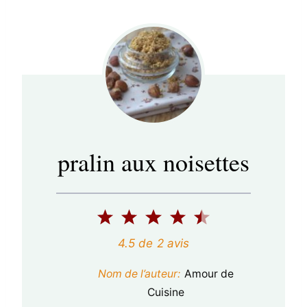
pralin aux noisettes
1
2
3
4
5
é
é
é
é
é
4.5
de
2
avis
t
t
t
t
t
Nom de l’auteur:
Amour de
o
o
o
o
o
Cuisine