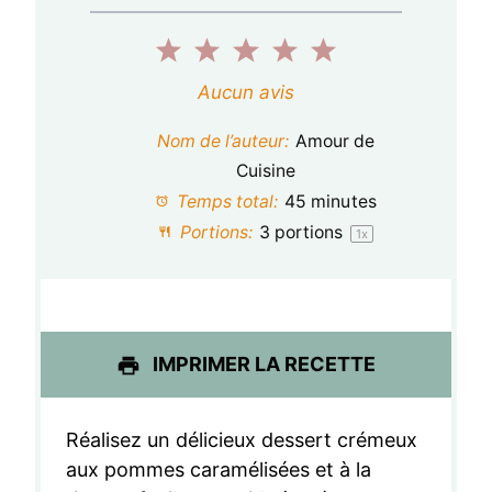
1
2
3
4
5
é
é
é
é
é
Aucun avis
t
t
t
t
t
Nom de l’auteur:
Amour de
o
o
o
o
o
Cuisine
Temps total:
45 minutes
i
i
i
i
i
Portions:
3
portions
1
x
l
l
l
l
l
e
e
e
e
e
s
s
s
s
IMPRIMER LA RECETTE
Réalisez un délicieux dessert crémeux
aux pommes caramélisées et à la