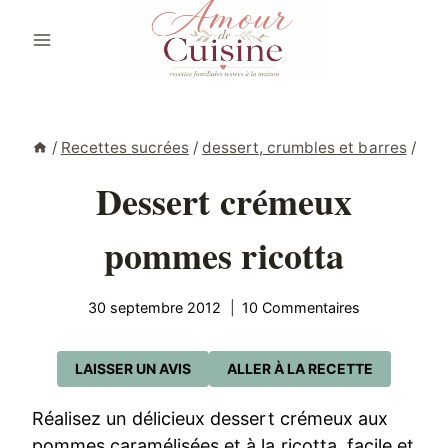
Aller
au
contenu
/
Recettes sucrées
/
dessert, crumbles et barres
/
Dessert crémeux
pommes ricotta
30 septembre 2012
10 Commentaires
LAISSER UN AVIS
ALLER À LA RECETTE
Réalisez un délicieux dessert crémeux aux
pommes caramélisées et à la ricotta, facile et