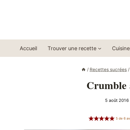
Aller
au
contenu
Accueil
Trouver une recette
Cuisine
/
Recettes sucrées
/
Crumble a
5 août 2016
5
de
6
av