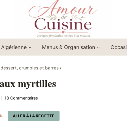
 Algérienne
Menus & Organisation
Occas
dessert, crumbles et barres
/
ux myrtilles
18 Commentaires
ALLER À LA RECETTE
is