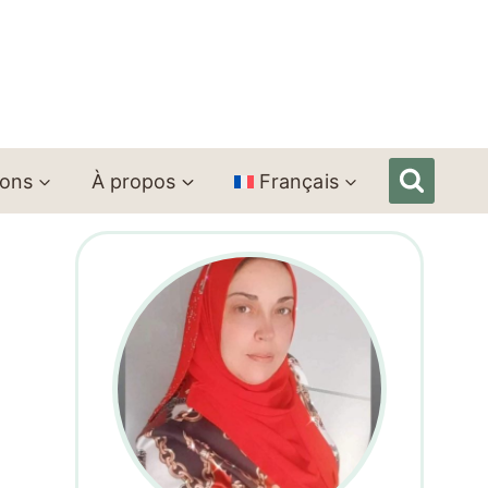
ions
À propos
Français