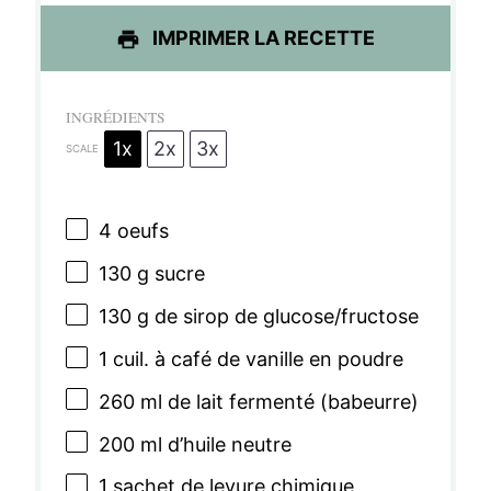
s
s
s
s
IMPRIMER LA RECETTE
INGRÉDIENTS
1x
2x
3x
SCALE
4
oeufs
130 g
sucre
130 g
de sirop de glucose/fructose
1
cuil. à café de vanille en poudre
260
ml de lait fermenté (babeurre)
200
ml d’huile neutre
1
sachet de levure chimique