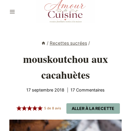
Aller
au
contenu
/
Recettes sucrées
/
mouskoutchou aux
cacahuètes
17 septembre 2018
17 Commentaires
ALLER À LA RECETTE
5
de
8
avis