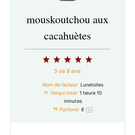
mouskoutchou aux
cacahuètes
1
2
3
4
5
é
é
é
é
é
5
de
8
avis
t
t
t
t
t
Nom de l’auteur:
Lunetoiles
o
o
o
o
o
Temps total:
1 heure 10
minutes
i
i
i
i
i
Portions:
8
1
x
l
l
l
l
l
e
e
e
e
e