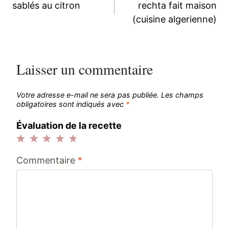
sablés au citron
rechta fait maison
de
(cuisine algerienne)
l’article
Laisser un commentaire
Votre adresse e-mail ne sera pas publiée.
Les champs
obligatoires sont indiqués avec
*
Évaluation de la recette
1
2
3
4
5
Commentaire
*
étoile
étoiles
étoiles
étoiles
étoiles