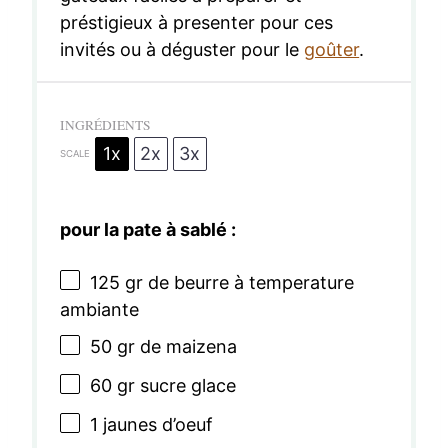
préstigieux à presenter pour ces
invités ou à déguster pour le
goûter
.
INGRÉDIENTS
1x
2x
3x
SCALE
pour la pate à sablé :
125
gr de beurre à temperature
ambiante
50
gr de maizena
60
gr sucre glace
1
jaunes d’oeuf