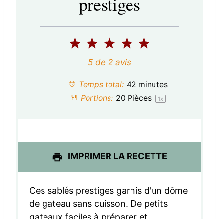
prestiges
1
2
3
4
5
é
é
é
é
é
5
de
2
avis
t
t
t
t
t
Temps total:
42 minutes
o
o
o
o
o
Portions:
20
Pièces
1
x
i
i
i
i
i
l
l
l
l
l
e
e
e
e
e
IMPRIMER LA RECETTE
s
s
s
s
Ces sablés prestiges garnis d'un dôme
de gateau sans cuisson. De petits
gateaux faciles à préparer et