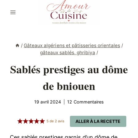
Aller
au
contenu
/
Gâteaux algériens et pâtisseries orientales
/
gâteaux sablés, ghribiya
/
Sablés prestiges au dôme
de bniouen
19 avril 2024
12 Commentaires
ALLER À LA RECETTE
5
de
2
avis
Ces sablés prestiges garnis d’un dôme de