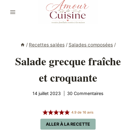
Aller
au
contenu
/
Recettes salées
/
Salades composées
/
Salade grecque fraîche
et croquante
14 juillet 2023
30 Commentaires
4.9
de
16
avis
ALLER À LA RECETTE