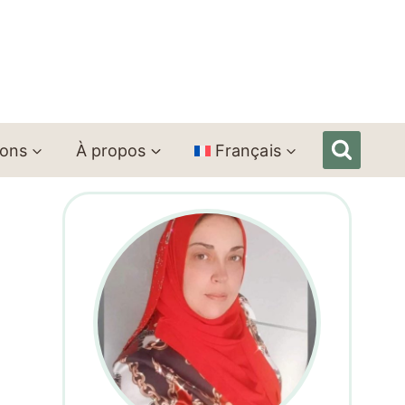
ions
À propos
Français