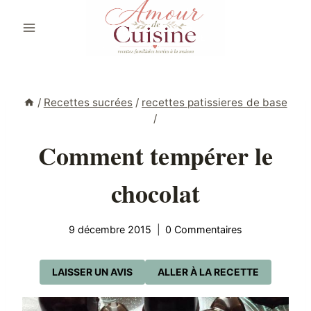
Aller
au
contenu
/
Recettes sucrées
/
recettes patissieres de base
/
Comment tempérer le
chocolat
9 décembre 2015
0 Commentaires
LAISSER UN AVIS
ALLER À LA RECETTE