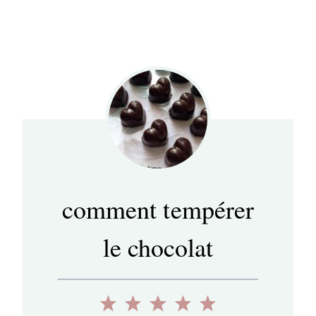
comment tempérer
le chocolat
1
2
3
4
5