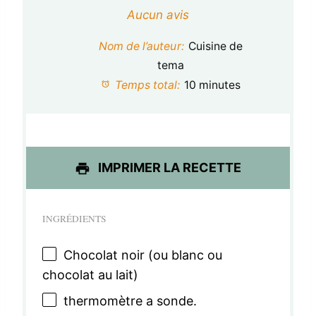
é
é
é
é
é
Aucun avis
t
t
t
t
t
Nom de l’auteur:
Cuisine de
o
o
o
o
o
tema
Temps total:
10 minutes
i
i
i
i
i
l
l
l
l
l
e
e
e
e
e
IMPRIMER LA RECETTE
s
s
s
s
INGRÉDIENTS
Chocolat noir (ou blanc ou
chocolat au lait)
thermomètre a sonde.