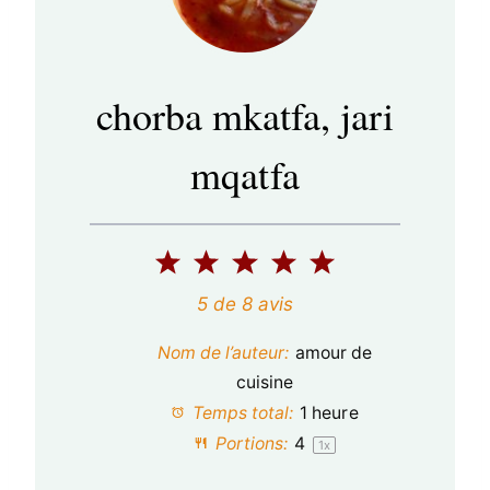
chorba mkatfa, jari
mqatfa
1
2
3
4
5
é
é
é
é
é
5
de
8
avis
t
t
t
t
t
Nom de l’auteur:
amour de
o
o
o
o
o
cuisine
Temps total:
1 heure
i
i
i
i
i
Portions:
4
1
x
l
l
l
l
l