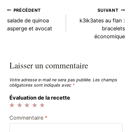
Navigation
PRÉCÉDENT
SUIVANT
salade de quinoa
k3ik3ates au flan :
de
asperge et avocat
bracelets
économique
l’article
Laisser un commentaire
Votre adresse e-mail ne sera pas publiée.
Les champs
obligatoires sont indiqués avec
*
Évaluation de la recette
1
2
3
4
5
Commentaire
*
étoile
étoiles
étoiles
étoiles
étoiles