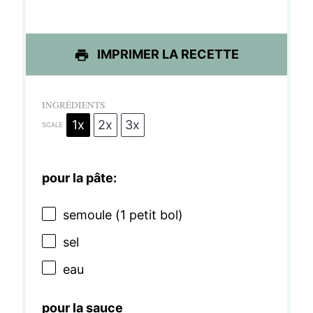
e
e
e
e
e
s
s
s
s
IMPRIMER LA RECETTE
INGRÉDIENTS
1x
2x
3x
SCALE
pour la pâte:
semoule (1 petit bol)
sel
eau
pour la sauce