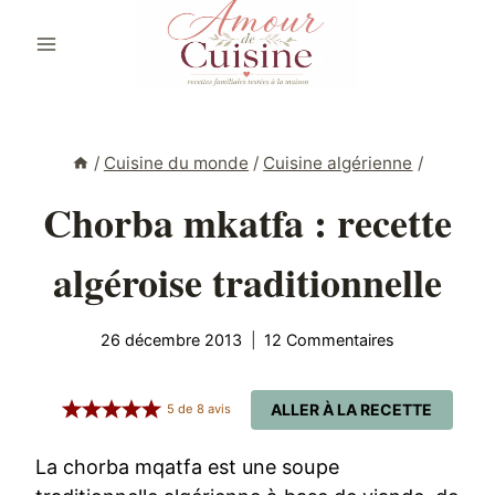
Aller
au
contenu
/
Cuisine du monde
/
Cuisine algérienne
/
Chorba mkatfa : recette
algéroise traditionnelle
26 décembre 2013
12 Commentaires
ALLER À LA RECETTE
5
de
8
avis
La chorba mqatfa est une soupe