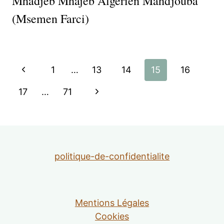
Mhadjeb Mhajeb Algerien Mahdjouba
(msemen Farci)
Navigation
Page
1
…
13
14
15
16
de
précédente
Page
17
…
71
suivante
page
politique-de-confidentialite
Mentions Légales
Cookies