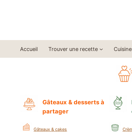
Aller
au
contenu
Accueil
Trouver une recette
Cuisine
Gâteaux & desserts à
partager
Gâteaux & cakes
Crèm