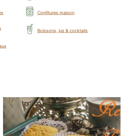
es
Confitures maison
s
Boissons, jus & cocktails
taux