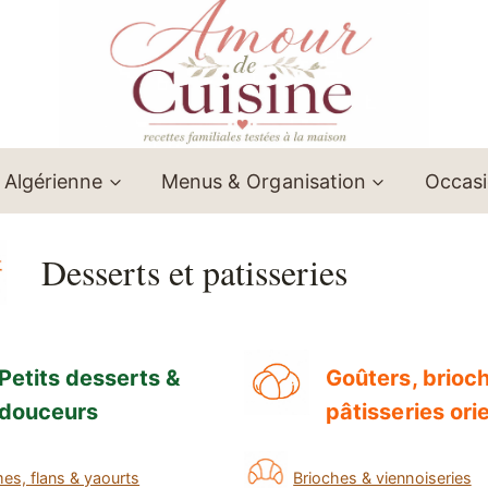
 Algérienne
Menus & Organisation
Occas
Desserts et patisseries
Petits desserts &
Goûters, brioc
douceurs
pâtisseries ori
es, flans & yaourts
Brioches & viennoiseries