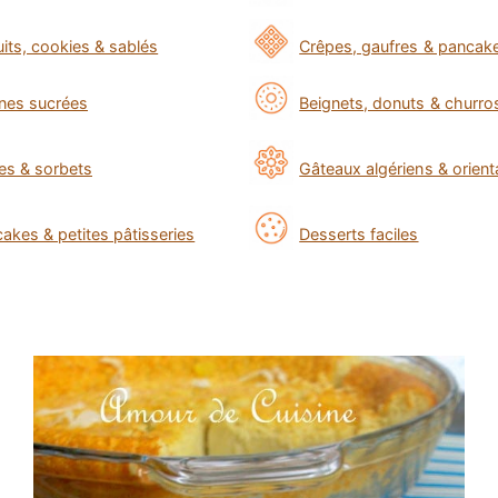
uits, cookies & sablés
Crêpes, gaufres & pancak
ines sucrées
Beignets, donuts & churro
es & sorbets
Gâteaux algériens & orien
akes & petites pâtisseries
Desserts faciles