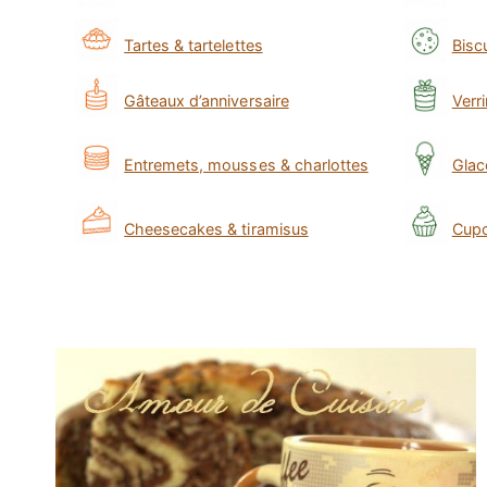
Tartes & tartelettes
Bisc
Gâteaux d’anniversaire
Verr
Entremets, mousses & charlottes
Glac
Cheesecakes & tiramisus
Cupc