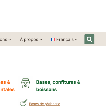
ions
À propos
Français
hes &
Bases, confitures &
entales
boissons
Bases de pâtisserie