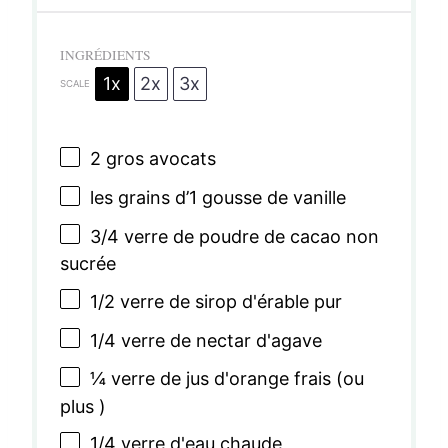
INGRÉDIENTS
1x
2x
3x
SCALE
2
gros avocats
les grains d’1 gousse de vanille
3/4
verre de poudre de cacao non
sucrée
1/2
verre de sirop d'érable pur
1/4
verre de nectar d'agave
¼
verre de jus d'orange frais (ou
plus )
1/4
verre d'eau chaude