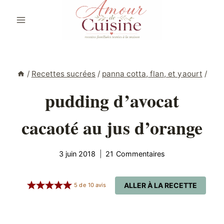
Aller
au
contenu
/
Recettes sucrées
/
panna cotta, flan, et yaourt
/
pudding d’avocat
cacaoté au jus d’orange
3 juin 2018
21 Commentaires
ALLER À LA RECETTE
5
de
10
avis