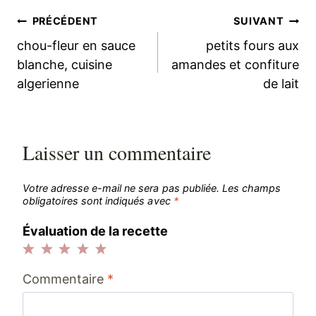
Navigation
PRÉCÉDENT
SUIVANT
chou-fleur en sauce
petits fours aux
de
blanche, cuisine
amandes et confiture
algerienne
de lait
l’article
Laisser un commentaire
Votre adresse e-mail ne sera pas publiée.
Les champs
obligatoires sont indiqués avec
*
Évaluation de la recette
1
2
3
4
5
Commentaire
*
étoile
étoiles
étoiles
étoiles
étoiles