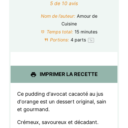
é
é
é
é
é
5
de
10
avis
t
t
t
t
t
Nom de l’auteur:
Amour de
o
o
o
o
o
Cuisine
Temps total:
15 minutes
i
i
i
i
i
Portions:
4
parts
1
x
l
l
l
l
l
e
e
e
e
e
s
s
s
s
IMPRIMER LA RECETTE
Ce pudding d'avocat cacaoté au jus
d'orange est un dessert original, sain
et gourmand.
Crémeux, savoureux et décadant.