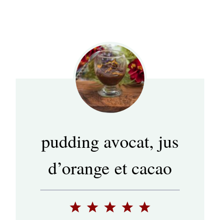
pudding avocat, jus
d’orange et cacao
1
2
3
4
5