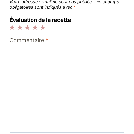
Votre adresse e-mail ne sera pas publiée.
Les champs
obligatoires sont indiqués avec
*
Évaluation de la recette
1
2
3
4
5
Commentaire
*
étoile
étoiles
étoiles
étoiles
étoiles