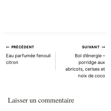
Navigation
PRÉCÉDENT
SUIVANT
Eau parfumée fenouil
Bol d’énergie –
de
citron
porridge aux
abricots, cerises et
l’article
noix de coco
Laisser un commentaire