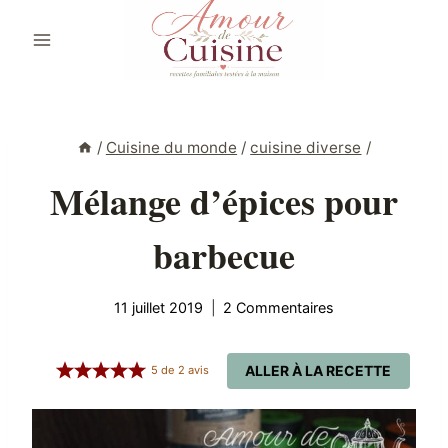
Aller
au
contenu
/
Cuisine du monde
/
cuisine diverse
/
Mélange d’épices pour
barbecue
11 juillet 2019
2 Commentaires
ALLER À LA RECETTE
5
de
2
avis