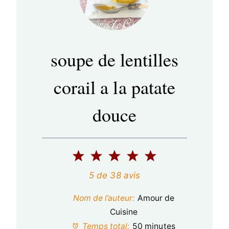
soupe de lentilles
corail a la patate
douce
1
2
3
4
5
é
é
é
é
é
5
de
38
avis
t
t
t
t
t
Nom de l’auteur:
Amour de
o
o
o
o
o
Cuisine
Temps total:
50 minutes