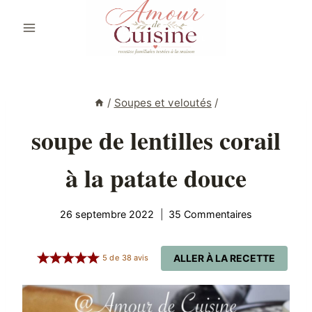
Aller
au
contenu
/
Soupes et veloutés
/
soupe de lentilles corail
à la patate douce
26 septembre 2022
35 Commentaires
ALLER À LA RECETTE
5
de
38
avis