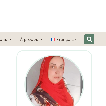
ions
À propos
Français