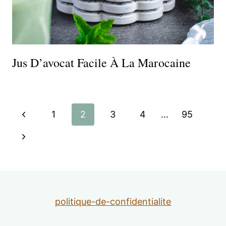
Jus D’avocat Facile À La Marocaine
Navigation
Page
1
2
3
4
…
95
de
précédente
Page
suivante
page
politique-de-confidentialite