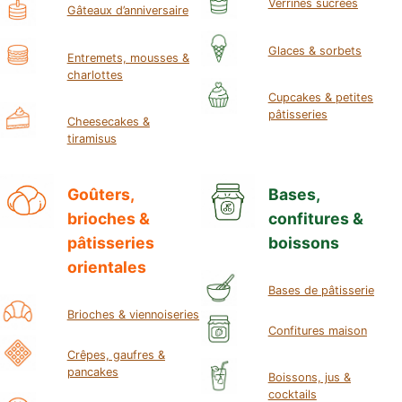
Verrines sucrées
Gâteaux d’anniversaire
Glaces & sorbets
Entremets, mousses &
charlottes
Cupcakes & petites
pâtisseries
Cheesecakes &
tiramisus
Goûters,
Bases,
brioches &
confitures &
pâtisseries
boissons
orientales
Bases de pâtisserie
Brioches & viennoiseries
Confitures maison
Crêpes, gaufres &
pancakes
Boissons, jus &
cocktails