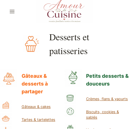
Aller
au
contenu
Desserts et
patisseries
Gâteaux &
Petits desserts &
desserts à
douceurs
partager
Crèmes, flans & yaourts
Gâteaux & cakes
Biscuits, cookies &
sablés
Tartes & tartelettes