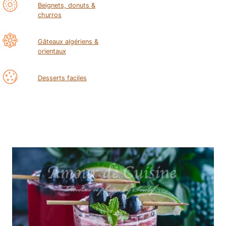
Beignets, donuts &
churros
Gâteaux algériens &
orientaux
Desserts faciles