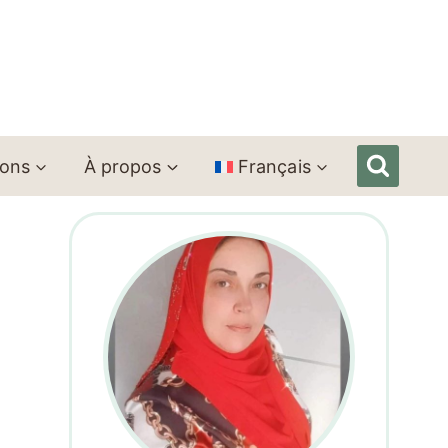
ions
À propos
Français