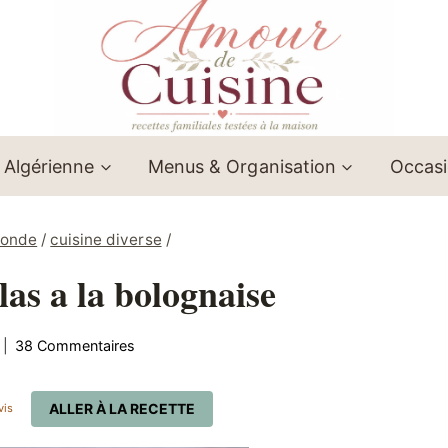
 Algérienne
Menus & Organisation
Occas
monde
/
cuisine diverse
/
llas a la bolognaise
38 Commentaires
ALLER À LA RECETTE
vis