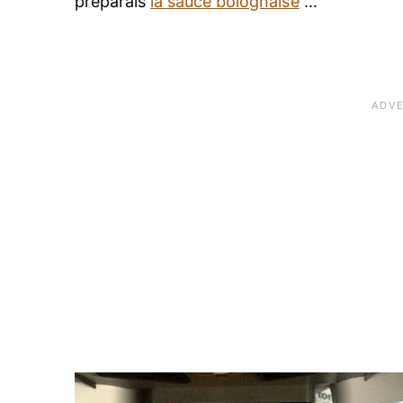
préparais
la sauce bolognaise
…