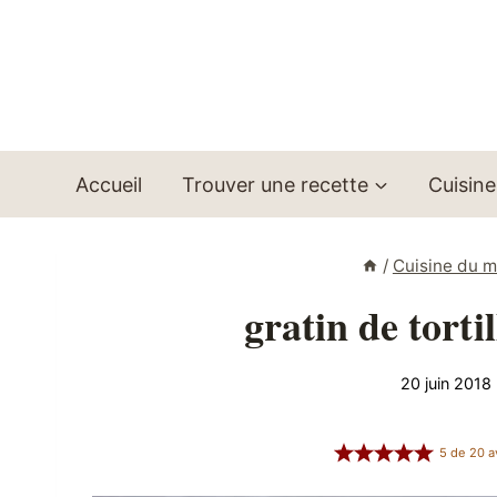
Aller
au
contenu
Accueil
Trouver une recette
Cuisine
/
Cuisine du 
gratin de torti
20 juin 2018
5
de
20
a