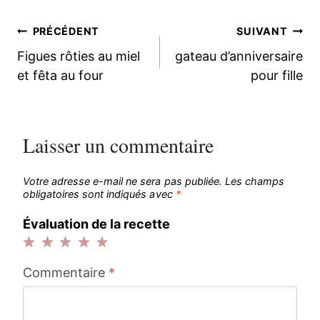
Navigation
PRÉCÉDENT
SUIVANT
Figues rôties au miel
gateau d’anniversaire
de
et fêta au four
pour fille
l’article
Laisser un commentaire
Votre adresse e-mail ne sera pas publiée.
Les champs
obligatoires sont indiqués avec
*
Évaluation de la recette
1
2
3
4
5
Commentaire
*
étoile
étoiles
étoiles
étoiles
étoiles