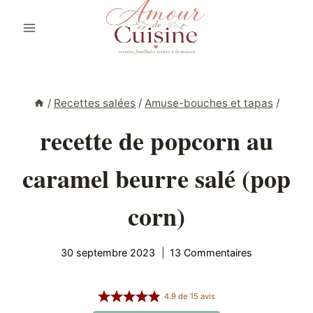
Aller
au
contenu
/
Recettes salées
/
Amuse-bouches et tapas
/
recette de popcorn au
caramel beurre salé (pop
corn)
30 septembre 2023
13 Commentaires
4.9
de
15
avis