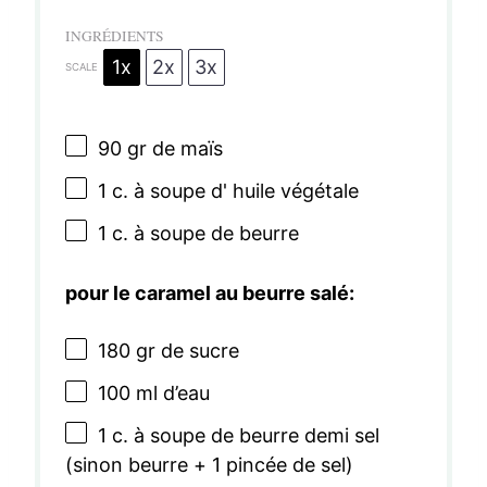
INGRÉDIENTS
1x
2x
3x
SCALE
90
gr de maïs
1
c. à soupe d' huile végétale
1
c. à soupe de beurre
pour le caramel au beurre salé:
180
gr de sucre
100
ml d’eau
1
c. à soupe de beurre demi sel
(sinon beurre +
1
pincée de sel)