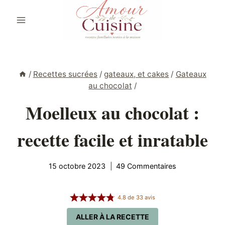
Aller
au
contenu
/
Recettes sucrées
/
gateaux, et cakes
/
Gateaux
au chocolat
/
Moelleux au chocolat :
recette facile et inratable
15 octobre 2023
49 Commentaires
4.8
de
33
avis
ALLER À LA RECETTE