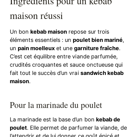
Ingrédients pour un kebab
maison réussi
Un bon
kebab maison
repose sur trois
éléments essentiels : un
poulet bien mariné
,
un
pain moelleux
et une
garniture fraîche
.
C’est cet équilibre entre viande parfumée,
crudités croquantes et sauce onctueuse qui
fait tout le succès d’un vrai
sandwich kebab
maison
.
Pour la marinade du poulet
La marinade est la base d’un bon
kebab de
poulet
. Elle permet de parfumer la viande, de
l’attendrir et de lui donner ce goût épicé et