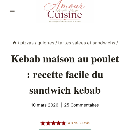
Aller
au
contenu
/
pizzas / quiches / tartes salees et sandwichs
/
Kebab maison au poulet
: recette facile du
sandwich kebab
10 mars 2026
25 Commentaires
4.8
de
39
avis