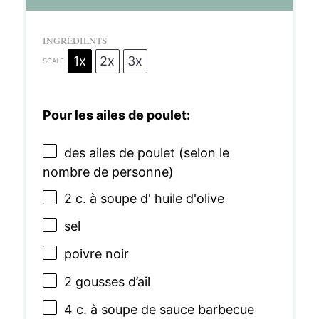
l
l
l
l
l
e
e
e
e
e
INGRÉDIENTS
1x
2x
3x
s
s
s
s
SCALE
Pour les ailes de poulet:
des ailes de poulet (selon le
nombre de personne)
2
c. à soupe d' huile d'olive
sel
poivre noir
2
gousses d’ail
4
c. à soupe de sauce barbecue