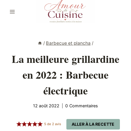
Aller
au
contenu
/
Barbecue et plancha
/
La meilleure grillardine
en 2022 : Barbecue
électrique
12 août 2022
0 Commentaires
ALLER À LA RECETTE
5
de
2
avis